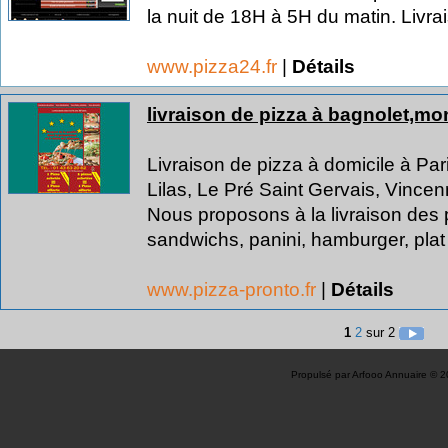
la nuit de 18H à 5H du matin. Livrai
www.pizza24.fr
|
Détails
livraison de pizza à bagnolet,mont
Livraison de pizza à domicile à Pa
Lilas, Le Pré Saint Gervais, Vincen
Nous proposons à la livraison des p
sandwichs, panini, hamburger, plat
www.pizza-pronto.fr
|
Détails
1
2
sur 2
Propulsé par
Arfooo Annuaire
© 2