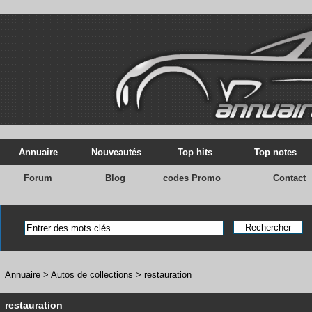
Annuaire
Nouveautés
Top hits
Top notes
Forum
Blog
codes Promo
Contact
Annuaire
>
Autos de collections
>
restauration
restauration