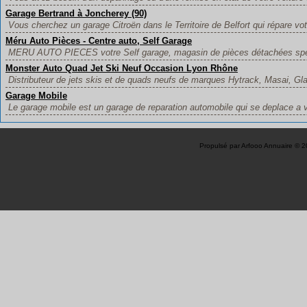
Garage Bertrand à Joncherey (90)
Vous cherchez un garage Citroën dans le Territoire de Belfort qui répare votr
Méru Auto Pièces - Centre auto, Self Garage
MERU AUTO PIECES votre Self garage, magasin de pièces détachées spé
Monster Auto Quad Jet Ski Neuf Occasion Lyon Rhône
Distributeur de jets skis et de quads neufs de marques Hytrack, Masai, Glam
Garage Mobile
Le garage mobile est un garage de reparation automobile qui se deplace a v
Propulsé par
Arfooo Annuaire
© 2