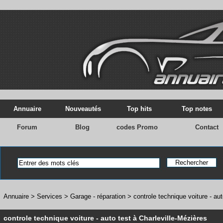
Annuaire
Nouveautés
Top hits
Top notes
Forum
Blog
codes Promo
Contact
Annuaire
>
Services
>
Garage - réparation
>
controle technique voiture - au
controle technique voiture - auto test à Charleville-Mézières