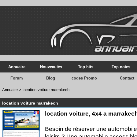
Annuaire
Nouveautés
Top hits
Top notes
Forum
Blog
codes Promo
Contact
Annuaire
>
location voiture marrakech
location voiture marrakech
location voiture, 4x4 a marrakec
Besoin de réserver une automobile
loisirs ? Une automobile accessibl